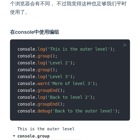
个浏览器会有不同， 不过我觉得这种也足够我们平时
使用了。
在console中使用编组
console
.
log
(
'This is the outer level'
)
;
console
.
group
(
)
;
console
.
log
(
'Level 2'
)
;
console
.
group
(
)
;
console
.
log
(
'Level 3'
)
;
console
.
warn
(
'More of level 3'
)
;
console
.
groupEnd
(
)
;
console
.
log
(
'Back to level 2'
)
;
console
.
groupEnd
(
)
;
console
.
debug
(
'Back to the outer level'
)
;