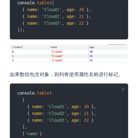
console
.
table
(
[
{
name
:
'Cloud1'
,
age
:
20
}
,
{
name
:
'Cloud2'
,
age
:
21
}
,
{
name
:
'Cloud3'
,
age
:
22
}
]
)
;
如果数组包含对象，则列将使用属性名称进行标记。
console
.
table
(
[
{
name
:
'Cloud1'
,
age
:
20
}
,
{
name
:
'Cloud2'
,
age
:
21
}
,
{
name
:
'Cloud3'
,
age
:
22
}
]
,
[
'name'
]