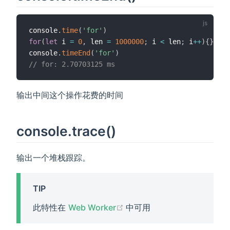
console
.
time
(
'for'
)
for
(
let
 i 
=
0
,
 len 
=
1000000
;
 i 
<
 len
;
 i
++
)
{
}
console
.
timeEnd
(
'for'
)
// for: 2.70703125 ms
输出中间这个操作花费的时间
console.trace()
输出一个堆栈跟踪。
TIP
(opens new window)
此特性在
Web Worker
中可用