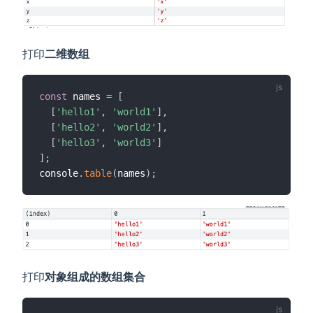
打印
二维数组
const
 names 
=
[
[
'hello1'
,
'world1'
]
,
[
'hello2'
,
'world2'
]
,
[
'hello3'
,
'world3'
]
]
;
console
.
table
(
names
)
;
打印
对象组成的数组集合