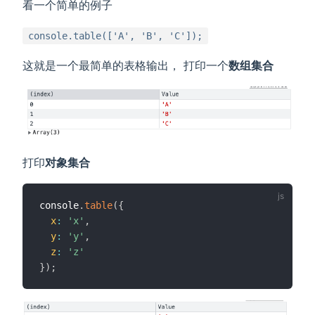
看一个简单的例子
console.table(['A', 'B', 'C']);
这就是一个最简单的表格输出， 打印一个
数组集合
打印
对象集合
console
.
table
(
{
x
:
'x'
,
y
:
'y'
,
z
:
'z'
}
)
;