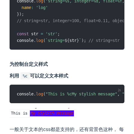
console
.
log
(
'string=%s, integer=%d, float=%f, obj
name
:
'log'
}
)
;
// string=str, integer=100, float=0.11, object={ 
const
 str 
=
'str'
;
console
.
log
(
`
string=
${
str
}
`
)
;
// string=str
为控制台定义样式
利用
可以定义文本样式
%c
console
.
log
(
"This is %cMy stylish message"
,
"colo
一般关于文本的css都是支持的，还有背景色这种， 每