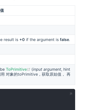
值
he result is
+0
if the argument is
false
.
(opens new window)
be
ToPrimitive
(
input argument
, hint
调用 对象的toPrimitive，获取原始值， 再