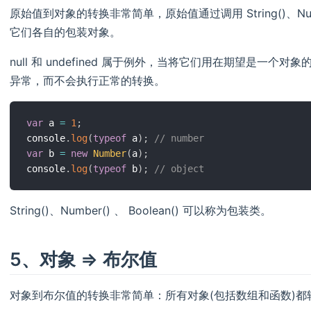
原始值到对象的转换非常简单，原始值通过调用 String()、Numbe
它们各自的包装对象。
null 和 undefined 属于例外，当将它们用在期望是一个对象的
异常，而不会执行正常的转换。
var
 a 
=
1
;
console
.
log
(
typeof
 a
)
;
// number
var
 b 
=
new
Number
(
a
)
;
console
.
log
(
typeof
 b
)
;
// object
String()、Number() 、 Boolean() 可以称为包装类。
5、对象 => 布尔值
对象到布尔值的转换非常简单：所有对象(包括数组和函数)都转换