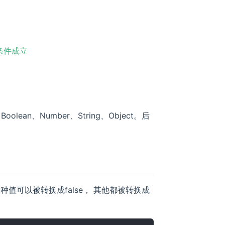
3)条件成立
oolean、Number、String、Object。后
种值可以被转换成false， 其他都被转换成