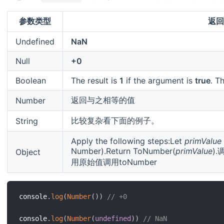
参数类型
返回
Undefined
NaN
Null
+0
Boolean
The result is
1
if the argument is
true
. T
返回与之相等的值
Number
比较复杂看下面的例子。
String
Apply the following steps:Let
primValue
Number).Return ToNumber(
primValue
).
Object
用原始值调用toNumber
console
.
log
(
Number
(
)
)
// +0
console
.
log
(
Number
(
undefined
)
)
// NaN