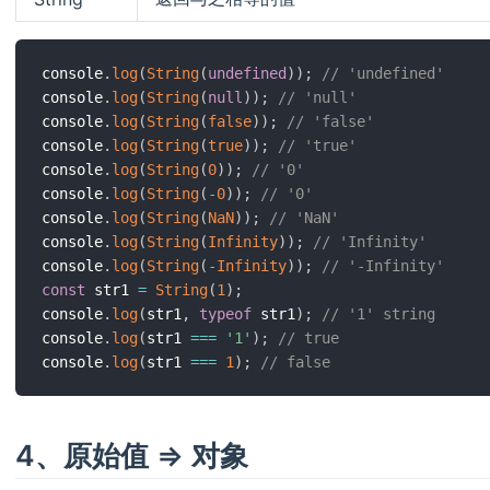
console
.
log
(
String
(
undefined
)
)
;
// 'undefined'
console
.
log
(
String
(
null
)
)
;
// 'null'
console
.
log
(
String
(
false
)
)
;
// 'false'
console
.
log
(
String
(
true
)
)
;
// 'true'
console
.
log
(
String
(
0
)
)
;
// '0'
console
.
log
(
String
(
-
0
)
)
;
// '0'
console
.
log
(
String
(
NaN
)
)
;
// 'NaN'
console
.
log
(
String
(
Infinity
)
)
;
// 'Infinity'
console
.
log
(
String
(
-
Infinity
)
)
;
// '-Infinity'
const
 str1 
=
String
(
1
)
;
console
.
log
(
str1
,
typeof
 str1
)
;
// '1' string
console
.
log
(
str1 
===
'1'
)
;
// true
console
.
log
(
str1 
===
1
)
;
// false
4、原始值 => 对象