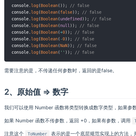
console
.
log
(
Boolean
(
)
)
;
// false
console
.
log
(
Boolean
(
false
)
)
;
// false
console
.
log
(
Boolean
(
undefined
)
)
;
// false
console
.
log
(
Boolean
(
null
)
)
;
// false
console
.
log
(
Boolean
(
+
0
)
)
;
// false
console
.
log
(
Boolean
(
-
0
)
)
;
// false
console
.
log
(
Boolean
(
NaN
)
)
;
// false
console
.
log
(
Boolean
(
''
)
)
;
// false
需要注意的是，不传递任何参数时，返回的是false。
2、原始值 => 数字
我们可以使用 Number 函数将类型转换成数字类型，如果参
如果 Number 函数不传参数，返回 +0，如果有参数，调用
注意这个
表示的是一个底层规范实现上的方法，
ToNumber