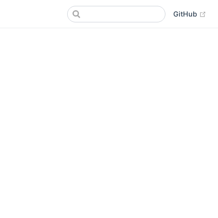
(op
GitHub