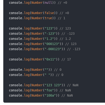
console
.
log
(
Number
(
null
)
)
// +0
console
.
log
(
Number
(
false
)
)
// +0
console
.
log
(
Number
(
true
)
)
// 1
console
.
log
(
Number
(
"123"
)
)
// 123
console
.
log
(
Number
(
"-123"
)
)
// -123
console
.
log
(
Number
(
"1.2"
)
)
// 1.2
console
.
log
(
Number
(
"000123"
)
)
// 123
console
.
log
(
Number
(
"-000123"
)
)
// -123
console
.
log
(
Number
(
"0x11"
)
)
// 17
console
.
log
(
Number
(
""
)
)
// 0
console
.
log
(
Number
(
" "
)
)
// 0
console
.
log
(
Number
(
"123 123"
)
)
// NaN
console
.
log
(
Number
(
"foo"
)
)
// NaN
console
.
log
(
Number
(
"100a"
)
)
// NaN