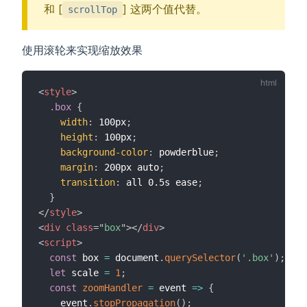
和 [
] 这两个值代替。
scrollTop
使用滚轮来实现缩放效果
<
style
>
.box
{
width
:
 100px
;
height
:
 100px
;
background-color
:
 powderblue
;
margin
:
 200px auto
;
transition
:
 all 0.5s ease
;
}
</
style
>
<
div
class
=
"
box
"
>
</
div
>
<
script
>
const
 box 
=
 document
.
querySelector
(
'.box'
)
;
let
 scale 
=
1
;
const
zoomHandler
=
event
=>
{
    event
.
stopPropagation
(
)
;