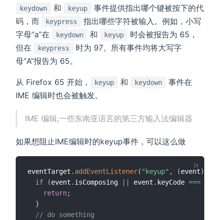
和
事件提供指出哪个键被按下的代
keydown
keyup
码，而
指出哪些字符被输入。例如，小写
keypress
字母“a”在
和
时会被报告为 65，
keydown
keyup
但在
时为 97。所有事件均将大写字
keypress
母“A”报告为 65。
从 Firefox 65 开始，
和
事件在
keyup
keydown
IME 编辑时也会被触发。
IME 编辑,一些东南亚语言的第三方输入法编辑器
如果想阻止IME编辑时的keyup事件，可以这么做
eventTarget
.
addEventListener
(
"keyup"
,
(
event
)
=>
if
(
event
.
isComposing 
||
 event
.
keyCode 
===
229
)
return
;
}
// do something