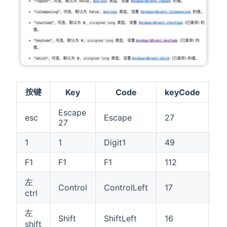
按键
Key
Code
keyCode
ct
Escape
esc
Escape
27
fa
27
1
1
Digit1
49
fa
F1
F1
F1
112
fa
左
Control
ControlLeft
17
tr
ctrl
左
Shift
ShiftLeft
16
fa
shift