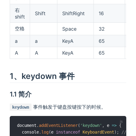
右
Shift
ShiftRight
16
fa
shift
空格
Space
32
fa
a
a
KeyA
65
fa
A
A
KeyA
65
fa
1、keydown 事件
1.1 简介
事件触发于键盘按键按下的时候。
keydown
document
.
addEventListener
(
'keydown'
,
e
=>
{
  console
.
log
(
e 
instanceof
KeyboardEvent
)
;
// tru