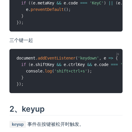
if
(
(
e
.
metaKey 
&&
 e
.
code 
===
'KeyC'
)
||
(
e
.
ctrl
    e
.
preventDefault
(
)
;
}
}
)
;
三个键一起
document
.
addEventListener
(
'keydown'
,
e
=>
{
if
(
e
.
shiftKey 
&&
 e
.
ctrlKey 
&&
 e
.
code 
===
'KeyS
    console
.
log
(
'shift+ctrl+s'
)
;
}
}
)
;
2、keyup
事件在按键被松开时触发。
keyup