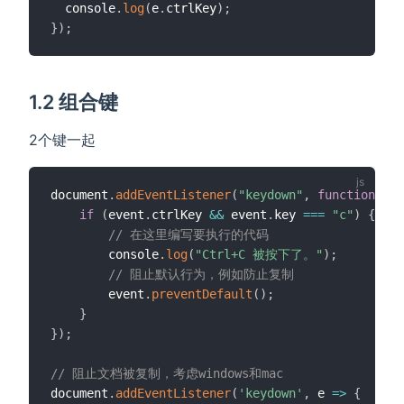
  console
.
log
(
e
.
ctrlKey
)
;
}
)
;
1.2 组合键
2个键一起
document
.
addEventListener
(
"keydown"
,
function
(
eve
if
(
event
.
ctrlKey 
&&
 event
.
key 
===
"c"
)
{
// 在这里编写要执行的代码
        console
.
log
(
"Ctrl+C 被按下了。"
)
;
// 阻止默认行为，例如防止复制
        event
.
preventDefault
(
)
;
}
}
)
;
// 阻止文档被复制，考虑windows和mac
document
.
addEventListener
(
'keydown'
,
e
=>
{