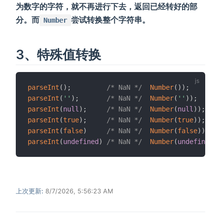
为数字的字符，就不再进行下去，返回已经转好的部
分。而
尝试转换整个字符串。
Number
3、特殊值转换
parseInt
(
)
;
/* NaN */
Number
(
)
)
;
parseInt
(
''
)
;
/* NaN */
Number
(
''
)
)
;
parseInt
(
null
)
;
/* NaN */
Number
(
null
)
)
;
parseInt
(
true
)
;
/* NaN */
Number
(
true
)
)
;
parseInt
(
false
)
/* NaN */
Number
(
false
)
)
;
parseInt
(
undefined
)
/* NaN */
Number
(
undefined
)
)
上次更新:
8/7/2026, 5:56:23 AM