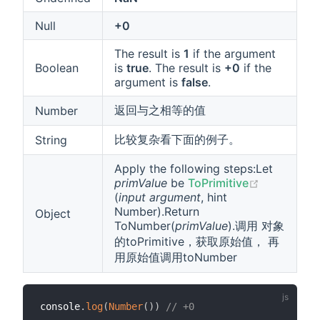
Null
+0
The result is
1
if the argument
Boolean
is
true
. The result is
+0
if the
argument is
false
.
返回与之相等的值
Number
比较复杂看下面的例子。
String
Apply the following steps:Let
(opens ne
primValue
be
ToPrimitive
(
input argument
, hint
Number).Return
Object
ToNumber(
primValue
).调用 对象
的toPrimitive，获取原始值， 再
用原始值调用toNumber
console
.
log
(
Number
(
)
)
// +0