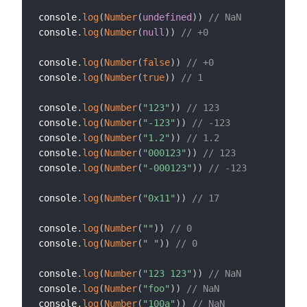
console
.
log
(
Number
(
undefined
)
)
// NaN
console
.
log
(
Number
(
null
)
)
// +0
console
.
log
(
Number
(
false
)
)
// +0
console
.
log
(
Number
(
true
)
)
// 1
console
.
log
(
Number
(
"123"
)
)
// 123
console
.
log
(
Number
(
"-123"
)
)
// -123
console
.
log
(
Number
(
"1.2"
)
)
// 1.2
console
.
log
(
Number
(
"000123"
)
)
// 123
console
.
log
(
Number
(
"-000123"
)
)
// -123
console
.
log
(
Number
(
"0x11"
)
)
// 17
console
.
log
(
Number
(
""
)
)
// 0
console
.
log
(
Number
(
" "
)
)
// 0
console
.
log
(
Number
(
"123 123"
)
)
// NaN
console
.
log
(
Number
(
"foo"
)
)
// NaN
console
.
log
(
Number
(
"100a"
)
)
// NaN