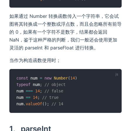
如果通过 Number 转换函数传入一个字符串，它会试
图将其转换成一个整数或浮点数，而且会忽略所有前导
的 0，如果有一个字符不是数字，结果都会返回
NaN，鉴于这种严格的判断，我们一般还会使用更加
灵活的 parseInt 和 parseFloat 进行转换。
当作为构造函数使用时；
const
 num 
=
new
Number
(
14
)
typeof
 num
;
// object
num 
===
14
;
// false
num 
==
14
;
// true
num
.
valueOf
(
)
;
// 14 
1、parseInt