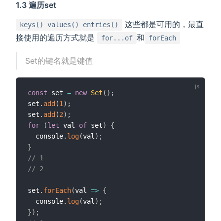
1.3 遍历set
这些都是可用的，最直
keys() values() entries()
接使用的遍历方式就是
和
for...of
forEach
Set的键名就是键值
const
 set 
=
new
Set
(
)
;
set
.
add
(
1
)
;
set
.
add
(
2
)
;
for
(
let
 val 
of
 set
)
{
  console
.
log
(
val
)
;
}
// 1
// 2
set
.
forEach
(
val
=>
{
  console
.
log
(
val
)
;
}
)
;