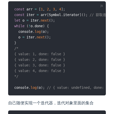
const
 arr 
=
[
1
,
2
,
3
,
4
]
;
const
 iter 
=
 arr
[
Symbol
.
iterator
]
(
)
;
// 获取迭代器
let
 o 
=
 iter
.
next
(
)
;
while
(
!
o
.
done
)
{
  console
.
log
(
o
)
;
  o 
=
 iter
.
next
(
)
;
}
/* 

{ value: 1, done: false }

{ value: 2, done: false }

{ value: 3, done: false }

{ value: 4, done: false }

*/
console
.
log
(
o
)
;
// { value: undefined, done: true
自己随便实现一个迭代器，迭代对象里面的集合