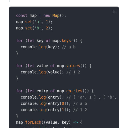
const
 map 
=
new
Map
(
)
;
map
.
set
(
'a'
,
1
)
;
map
.
set
(
'b'
,
2
)
;
for
(
let
 key 
of
 map
.
keys
(
)
)
{
  console
.
log
(
key
)
;
// a b
}
for
(
let
 value 
of
 map
.
values
(
)
)
{
  console
.
log
(
value
)
;
// 1 2
}
for
(
let
 entry 
of
 map
.
entries
(
)
)
{
  console
.
log
(
entry
)
;
// [ 'a', 1 ] , [ 'b', 2 ]
  console
.
log
(
entry
[
0
]
)
;
// a b
  console
.
log
(
entry
[
1
]
)
;
// 1 2
}
map
.
forEach
(
(
value
,
 key
)
=>
{