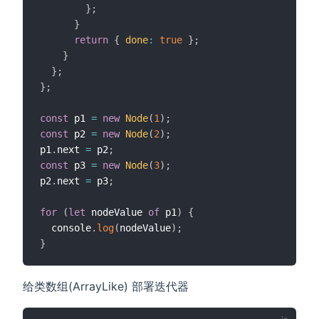
}
;
}
return
{
done
:
true
}
;
}
}
;
}
;
const
 p1 
=
new
Node
(
1
)
;
const
 p2 
=
new
Node
(
2
)
;
p1
.
next 
=
 p2
;
const
 p3 
=
new
Node
(
3
)
;
p2
.
next 
=
 p3
;
for
(
let
 nodeValue 
of
 p1
)
{
  console
.
log
(
nodeValue
)
;
}
给类数组(ArrayLike) 部署迭代器