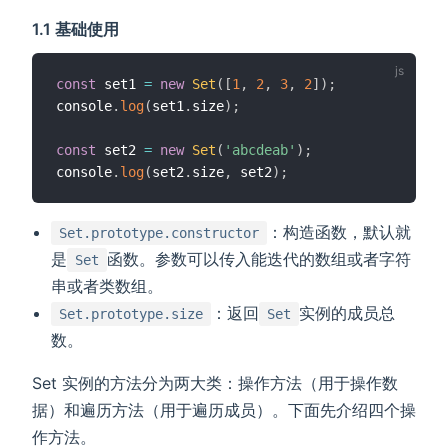
1.1 基础使用
const
 set1 
=
new
Set
(
[
1
,
2
,
3
,
2
]
)
;
console
.
log
(
set1
.
size
)
;
const
 set2 
=
new
Set
(
'abcdeab'
)
;
console
.
log
(
set2
.
size
,
 set2
)
;
：构造函数，默认就
Set.prototype.constructor
是
函数。参数可以传入能迭代的数组或者字符
Set
串或者类数组。
：返回
实例的成员总
Set.prototype.size
Set
数。
Set 实例的方法分为两大类：操作方法（用于操作数
据）和遍历方法（用于遍历成员）。下面先介绍四个操
作方法。