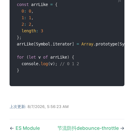
const
 arrLike 
=
{
0
:
0
,
1
:
1
,
2
:
2
,
length
:
3
}
;
arrLike
[
Symbol
.
iterator
]
=
Array
.
prototype
[
Symbol
for
(
let
 v 
of
 arrLike
)
{
  console
.
log
(
v
)
;
// 0 1 2
}
上次更新:
8/7/2026, 5:56:23 AM
←
ES Module
节流防抖debounce-throttle
→