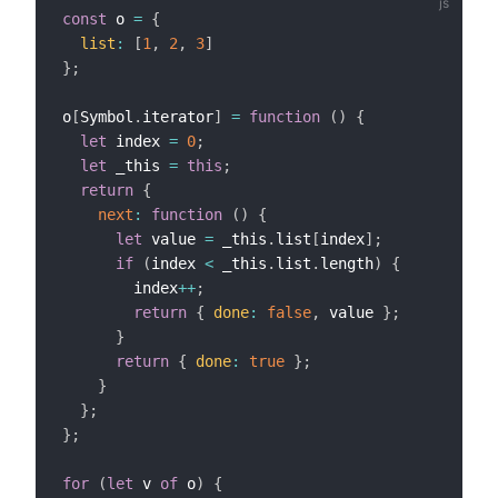
const
 o 
=
{
list
:
[
1
,
2
,
3
]
}
;
o
[
Symbol
.
iterator
]
=
function
(
)
{
let
 index 
=
0
;
let
 _this 
=
this
;
return
{
next
:
function
(
)
{
let
 value 
=
 _this
.
list
[
index
]
;
if
(
index 
<
 _this
.
list
.
length
)
{
        index
++
;
return
{
done
:
false
,
 value 
}
;
}
return
{
done
:
true
}
;
}
}
;
}
;
for
(
let
 v 
of
 o
)
{