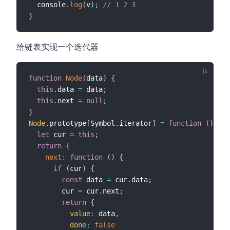
  console
.
log
(
v
)
;
// 1 2 3
}
给链表实现一个迭代器
function
Node
(
data
)
{
this
.
data 
=
 data
;
this
.
next 
=
null
;
}
Node
.
prototype
[
Symbol
.
iterator
]
=
function
(
)
{
let
 cur 
=
this
;
return
{
next
:
function
(
)
{
if
(
cur
)
{
const
 data 
=
 cur
.
data
;
        cur 
=
 cur
.
next
;
return
{
value
:
 data
,
done
:
false